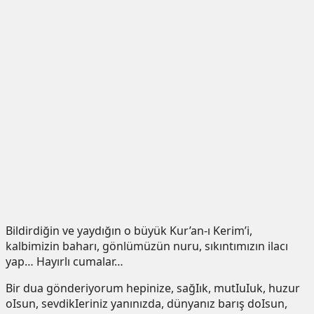
Bildirdiğin ve yaydığın o büyük Kur’an-ı Kerim’i,
kalbimizin baharı, gönlümüzün nuru, sıkıntımızın ilacı
yap… Hayırlı cumalar…
Bir dua gönderiyorum hepinize, sağIık, mutIuIuk, huzur
oIsun, sevdikIeriniz yanınızda, dünyanız barış doIsun,