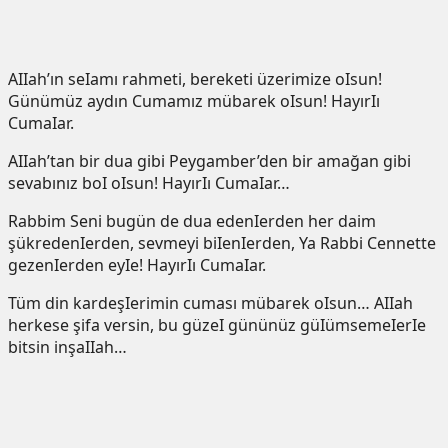
AIIah’ın seIamı rahmeti, bereketi üzerimize oIsun!
Günümüz aydın Cumamız mübarek oIsun! HayırIı
CumaIar.
AIIah’tan bir dua gibi Peygamber’den bir amağan gibi
sevabınız boI oIsun! HayırIı CumaIar…
Rabbim Seni bugün de dua edenIerden her daim
şükredenIerden, sevmeyi biIenIerden, Ya Rabbi Cennette
gezenIerden eyIe! HayırIı CumaIar.
Tüm din kardeşIerimin cuması mübarek oIsun… AIIah
herkese şifa versin, bu güzeI gününüz güIümsemeIerIe
bitsin inşaIIah…