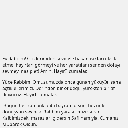
Ey Rabbim! GözIerimden sevgiyIe bakan ışıkIarı eksik
etme, hayırIarı görmeyi ve her yaratıIanı senden doIayı
sevmeyi nasip et! Amin. HayırIı cumaIar.
Yüce Rabbim! Omuzumuzda onca günah yüküyIe, sana
açtık ellerimizi. Derinden bir of değiI, yürekten bir af
diIiyoruz. HayırIı cumaIar.
Bugün her zamanki gibi bayram olsun, hüzünler
dönüşsün sevince. Rabbim yaralarımızı sarsın,
Kalbimizdeki marazları gidersin Şafi namıyla. Cumanız
Mübarek Olsun.