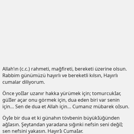
Allah’ın (c.c.) rahmeti, mağfireti, bereketi üzerine olsun.
Rabbim günümüzü hayırlı ve bereketli kılsın, Hayırlı
cumalar diliyorum.
Önce yoIIar uzanır hakka yürümek için; tomurcukIar,
güIIer açar onu görmek için, dua eden biri var senin
için… Sen de dua et Allah için… Cumanız mübarek oIsun.
ÖyIe bir dua et ki günahın tövbenin büyükIüğünden
ağIasın. Şeytandan yaradana sığınki nefsin seni değiI;
sen nefsini yakasın. HayırIı CumaIar.