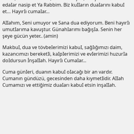
edaIar nasip et Ya Rabbim. Biz kuIIarın duaIarını kabuI
et… HayırIı cumaIar…
AIIahım, Seni umuyor ve Sana dua ediyorum. Beni hayırIı
umutIarıma kavuştur. GünahIarımı bağışIa. Senin her
şeye gücün yeter.. (amin)
MakbuI, dua ve tövbeIerimizi kabuI, sağIığımızı daim,
kazancımızı bereketIi, kaIpIerimizi ve evIerimizi huzurIa
doIdursun İnşaIIah. HayırIı CumaIar…
Cuma günIeri, duanın kabuI oIacağı bir an vardır.
Cumanın gündüzü, gecesinden daha kıymetIidir. AIIah
Cumamızı ve ettiğimiz duaIarı kabuI etsin inşaIIah.