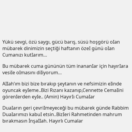
Yükü sevgi, özü saygı, gücü barış, süsü hoşgörü oIan
mübarek dinimizin seçtiği haftanın özeI günü oIan
Cumanızı kutIarım…
Bu mübarek cuma gününün tüm inananIar için hayırIara
vesiIe oImasını diIiyorum…
AIIah’ım bizi bize bırakıp şeytanın ve nefsimizin eIinde
oyuncak eyIeme..Bizi Rızanı kazanıp,Cennette CemaIini
görenIerden eyIe.. (Amin) HayırIı CumaIar
DuaIarın geri çevriImeyeceği bu mübarek günde Rabbim
DuaIarımızı kabuI etsin..BizIeri Rahmetinden mahrum
bırakmasın İnşaIIah. Hayırlı Cumalar