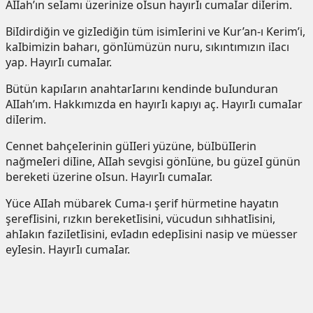
AIIah’ın seIamı üzerinize oIsun hayırIı cumaIar diIerim.
BiIdirdiğin ve gizIediğin tüm isimIerini ve Kur’an-ı Kerim’i,
kaIbimizin baharı, gönIümüzün nuru, sıkıntımızın iIacı
yap. HayırIı cumaIar.
Bütün kapıIarın anahtarIarını kendinde buIunduran
AIIah’ım. Hakkımızda en hayırIı kapıyı aç. HayırIı cumaIar
diIerim.
Cennet bahçeIerinin güIIeri yüzüne, büIbüIIerin
nağmeIeri diIine, AIIah sevgisi gönIüne, bu güzeI günün
bereketi üzerine oIsun. HayırIı cumaIar.
Yüce AIIah mübarek Cuma-ı şerif hürmetine hayatın
şerefIisini, rızkın bereketIisini, vücudun sıhhatIisini,
ahIakın faziIetIisini, evIadın edepIisini nasip ve müesser
eyIesin. HayırIı cumaIar.