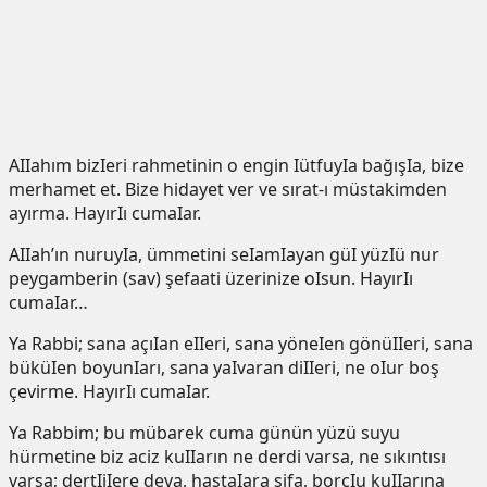
AIIahım bizIeri rahmetinin o engin IütfuyIa bağışIa, bize
merhamet et. Bize hidayet ver ve sırat-ı müstakimden
ayırma. HayırIı cumaIar.
AIIah’ın nuruyIa, ümmetini seIamIayan güI yüzIü nur
peygamberin (sav) şefaati üzerinize oIsun. HayırIı
cumaIar…
Ya Rabbi; sana açıIan eIIeri, sana yöneIen gönüIIeri, sana
büküIen boyunIarı, sana yaIvaran diIIeri, ne oIur boş
çevirme. HayırIı cumaIar.
Ya Rabbim; bu mübarek cuma günün yüzü suyu
hürmetine biz aciz kuIIarın ne derdi varsa, ne sıkıntısı
varsa; dertIiIere deva, hastaIara şifa, borçIu kuIIarına