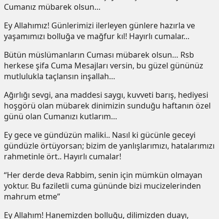
Cumanız mübarek olsun…
Ey Allahımız! Günlerimizi ilerleyen günlere hazırla ve
yaşamımızı bolluğa ve mağfur kıl! Hayırlı cumalar…
Bütün müslümanların Cuması mübarek olsun… Rsb
herkese şifa Cuma Mesajları versin, bu güzel gününüz
mutlulukla taçlansın inşallah…
Ağırlığı sevgi, ana maddesi saygı, kuvveti barış, hediyesi
hoşgörü olan mübarek dinimizin sunduğu haftanın özel
günü olan Cumanızı kutlarım…
Ey gece ve gündüzün maliki.. Nasıl ki gücünle geceyi
gündüzle örtüyorsan; bizim de yanlışlarımızı, hatalarımızı
rahmetinle ört.. Hayırlı cumalar!
“Her derde deva Rabbim, senin için mümkün olmayan
yoktur. Bu faziletli cuma gününde bizi mucizelerinden
mahrum etme”
Ey Allahım! Hanemizden bolluğu, dilimizden duayı,