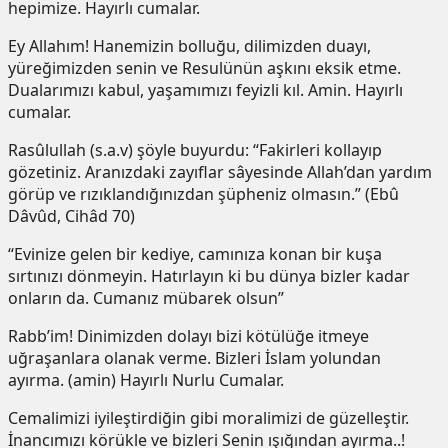
hepimize. Hayırlı cumalar.
Ey Allahım! Hanemizin bolluğu, dilimizden duayı,
yüreğimizden senin ve Resulünün aşkını eksik etme.
Dualarımızı kabul, yaşamımızı feyizli kıl. Amin. Hayırlı
cumalar.
Rasûlullah (s.a.v) şöyle buyurdu: “Fakirleri kollayıp
gözetiniz. Aranızdaki zayıflar sâyesinde Allah’dan yardım
görüp ve rızıklandığınızdan şüpheniz olmasın.” (Ebû
Dâvûd, Cihâd 70)
“Evinize gelen bir kediye, camınıza konan bir kuşa
sırtınızı dönmeyin. Hatırlayın ki bu dünya bizler kadar
onların da. Cumanız mübarek olsun”
Rabb’im! Dinimizden dolayı bizi kötülüğe itmeye
uğraşanlara olanak verme. Bizleri İslam yolundan
ayırma. (amin) Hayırlı Nurlu Cumalar.
Cemalimizi iyileştirdiğin gibi moralimizi de güzelleştir.
İnancımızı körükle ve bizleri Senin ışığından ayırma..!