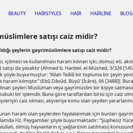
BEAUTY
HAİRSTYLES
HAİR
HAİRLİNE
BLOG
müslimlere satışı caiz midir?
ldığı şeylerin gayrimüslimlere satışı caiz midir?
, içilmesi ve kullanılması haram kılınan içki, domuz eti, akıtı
5) satışı da yasaktır (Ahmed b. Hanbel, el-Müsned, 3/326 [14
rak şöyle buyurmuştur: “Allah Teâlâ bir topluma bir şeyin ye
a haram kılmıştır.” (Ebû Dâvûd, Büyû‘ (İcâre), 66 [3488]). B
ınan şeyleri Müslüman veya gayrimüslim bir kişiye satmasının
lı hukuki bir işlemdir. Buna göre taraflardan birisi için caiz 
erişin caiz olması, alışverişe konu olan şeyden yararlanman
lunan haram olan şeylerden faydalanmak için bunları gayrim
ağlamda Hz. Peygamber şöyle buyurmaktadır: “Şüphesiz Yüce Al
ulullah, ölmüş hayvanların iç yağları(nın satılması) konusun