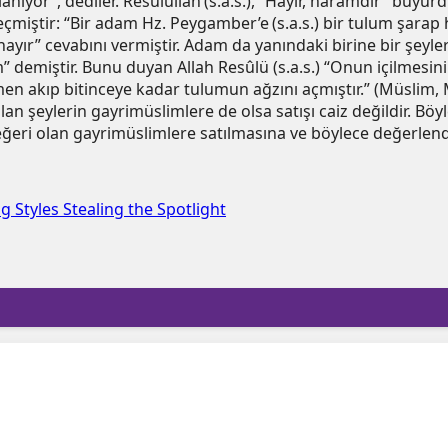
lanıyor”, dediler. Resûlullah (s.a.s.), “Hayır, haramdır” buyur
geçmiştir: “Bir adam Hz. Peygamber’e (s.a.s.) bir tulum şarap
yır” cevabını vermiştir. Adam da yanındaki birine bir şeyle
 demiştir. Bunu duyan Allah Resûlü (s.a.s.) “Onun içilmesini
 akıp bitinceye kadar tulumun ağzını açmıştır.” (Müslim, M
 şeylerin gayrimüslimlere de olsa satışı caiz değildir. Böyle 
eri olan gayrimüslimlere satılmasına ve böylece değerlendir
 Styles Stealing the Spotlight