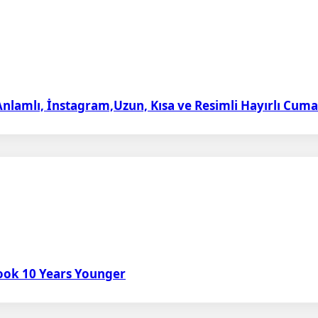
Anlamlı, İnstagram,Uzun, Kısa ve Resimli Hayırlı Cuma
Look 10 Years Younger