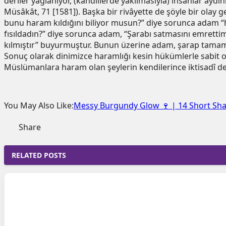
deriler yağlanıyor, (kandillerde yakılmasıyla) insanlar aydın
Müsâkât, 71 [1581]). Başka bir rivâyette de şöyle bir olay 
bunu haram kıldığını biliyor musun?” diye sorunca adam “ha
fısıldadın?” diye sorunca adam, “Şarabı satmasını emrettim”
kılmıştır” buyurmuştur. Bunun üzerine adam, şarap tamamen
Sonuç olarak dinimizce haramlığı kesin hükümlerle sabit olan
Müslümanlara haram olan şeylerin kendilerince iktisadî değ
You May Also Like:
Messy Burgundy Glow 🍷 | 14 Short Shag
Share
RELATED POSTS