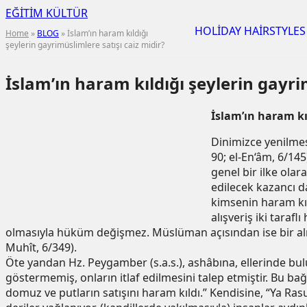
EĞİTİM KÜLTÜR
HOLİDAY HAİRSTYLES
Home
»
BLOG
» İslam’ın haram kıldığı
şeylerin gayrimüslimlere satışı caiz midir?
İslam’ın haram kıldığı şeylerin gayri
İslam’ın haram kı
Dinimizce yenilmesi
90; el-En‘âm, 6/14
genel bir ilke ola
edilecek kazancı d
kimsenin haram kıl
alışveriş iki taraf
olmasıyla hüküm değişmez. Müslüman açısından ise bir alışv
Muhît, 6/349).
Öte yandan Hz. Peygamber (s.a.s.), ashâbına, ellerinde bu
göstermemiş, onların itlaf edilmesini talep etmiştir. Bu b
domuz ve putların satışını haram kıldı.” Kendisine, “Ya Ras