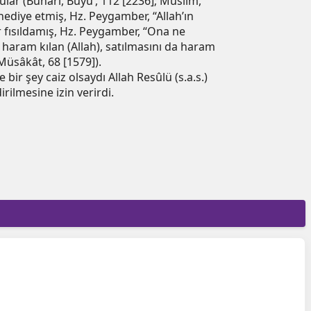
dular (Buhârî, Büyûʽ, 112 [2236]; Müslim,
 hediye etmiş, Hz. Peygamber, “Allah’ın
r fısıldamış, Hz. Peygamber, “Ona ne
 haram kılan (Allah), satılmasını da haram
üsâkât, 68 [1579]).
bir şey caiz olsaydı Allah Resûlü (s.a.s.)
ilmesine izin verirdi.