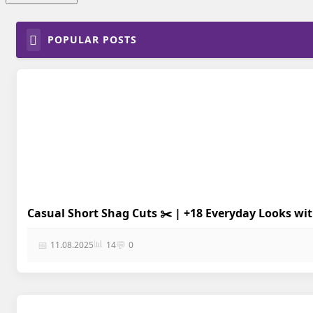
POPULAR POSTS
Casual Short Shag Cuts ✂️ | +18 Everyday Looks wi
📊
📅
💬
11.08.2025
14
0