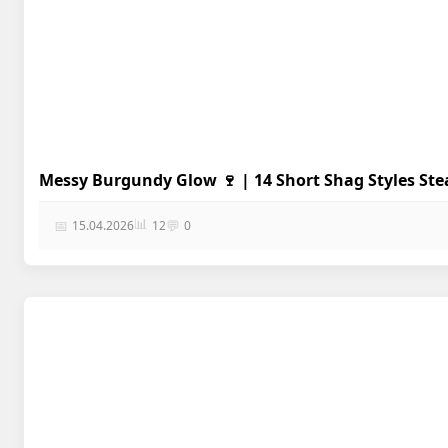
Messy Burgundy Glow 🍷 | 14 Short Shag Styles Stea
📊
📅
💬
15.04.2026
12
0