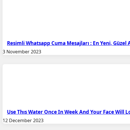
Resimli Whatsapp Cuma Mesajları : En Yeni, Güzel 
3 November 2023
Use Thıs Water Once In Week And Your Face Will 
12 December 2023