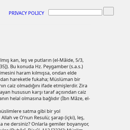
PRIVACY POLICY
lmış kan, leş ve putların (el-Mâide, 5/3,
535]). Bu konuda Hz. Peygamber (s.a.s.)
nilmesini haram kılmışsa, ondan elde
uradan hareketle fukaha; Müslüman bir
 caiz olmadığını ifade etmişlerdir. Zira
olmayan hususun karşı taraf açısından caiz
ın helal olmasına bağlıdır (İbn Mâze, el-
üslimlere satma gibi bir yol
lah ve O’nun Resulü; şarap (içki), leş,
da ne dersiniz? Onlarla gemiler boyanıyor,